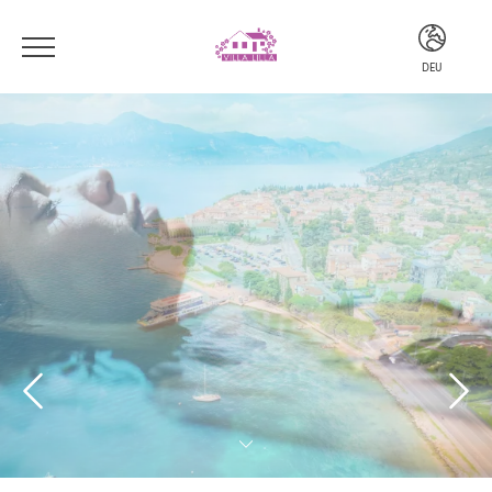
DEU
ITA
ENG
DEU