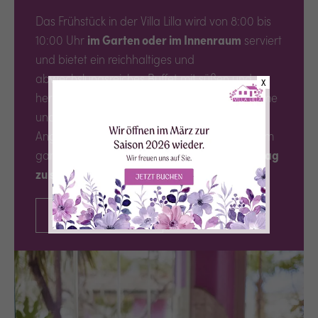
Das Frühstück in der Villa Lilla wird von 8:00 bis
10:00 Uhr
im Garten oder im Innenraum
serviert
und bietet ein reichhaltiges und
abwechslungsreiches Buffet mit süßen und
X
herzhaften Speisen. Zur Auswahl stehen warme
und kalte Getränke, Backwaren, frische
Angebote und verschiedene Möglichkeiten, um
ganz nach dem
eigenen Geschmack in den Tag
zu starten
.
MEHR ENTDECKEN