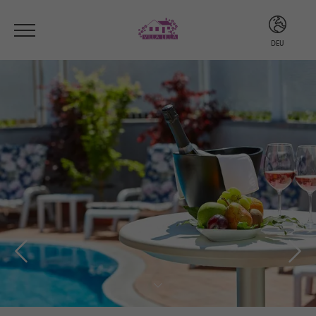
DEU
ITA
ENG
DEU