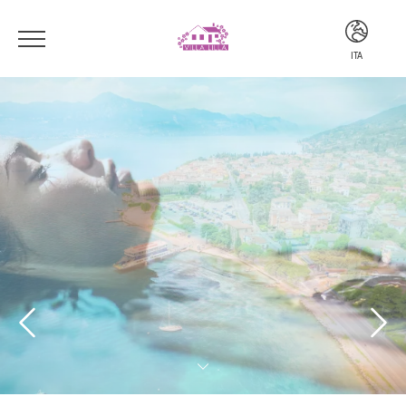
ITA
ITA
ENG
DEU