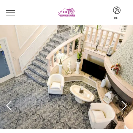
DEU
ITA
ENG
DEU