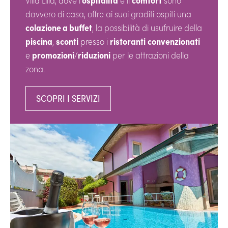
Villa Lilla, dove l’
ospitalità
e il
comfort
sono
davvero di casa, offre ai suoi graditi ospiti una
colazione a buffet
, la possibilità di usufruire della
piscina
,
sconti
presso i
ristoranti
convenzionati
e
promozioni
/
riduzioni
per le attrazioni della
zona.
SCOPRI I SERVIZI