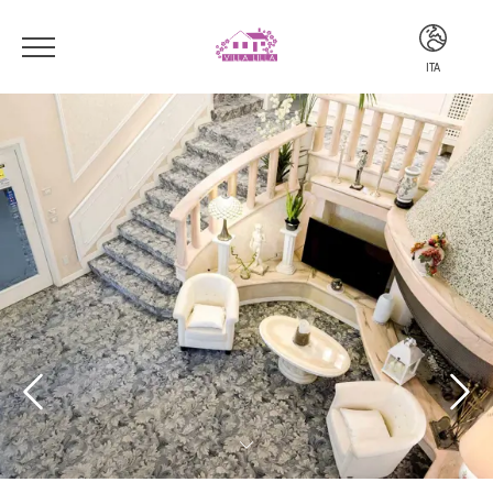
ITA
ITA
ENG
DEU