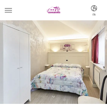
ITA
ITA
ENG
DEU