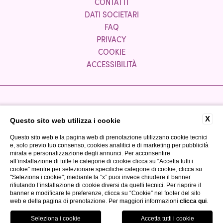
CONTATTI
DATI SOCIETARI
FAQ
PRIVACY
COOKIE
ACCESSIBILITÀ
Azienda partner:
X
Questo sito web utilizza i cookie
Questo sito web e la pagina web di prenotazione utilizzano cookie tecnici
e, solo previo tuo consenso, cookies analitici e di marketing per pubblicità
mirata e personalizzazione degli annunci. Per acconsentire
all’installazione di tutte le categorie di cookie clicca su “Accetta tutti i
cookie” mentre per selezionare specifiche categorie di cookie, clicca su
"Seleziona i cookie"; mediante la “x” puoi invece chiudere il banner
P.IVA 03300050980
rifiutando l’installazione di cookie diversi da quelli tecnici. Per riaprire il
CIR: 017067-ALB-00040
banner e modificare le preferenze, clicca su “Cookie” nel footer del sito
web e della pagina di prenotazione. Per maggiori informazioni
clicca qui
.
CIN: IT017067A1TUCYP3MT
WEBSITE BY BLASTNESS