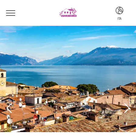
ITA
ITA
ENG
DEU