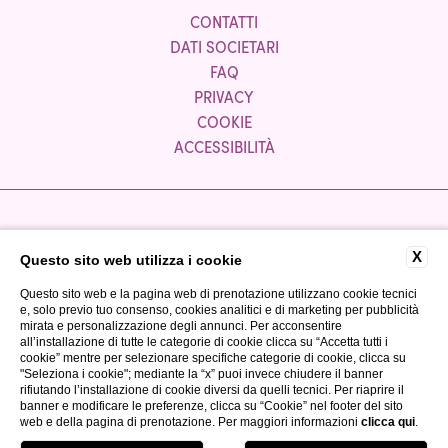
CONTATTI
DATI SOCIETARI
FAQ
PRIVACY
COOKIE
ACCESSIBILITÀ
Azienda partner:
X
Questo sito web utilizza i cookie
Questo sito web e la pagina web di prenotazione utilizzano cookie tecnici
e, solo previo tuo consenso, cookies analitici e di marketing per pubblicità
mirata e personalizzazione degli annunci. Per acconsentire
all’installazione di tutte le categorie di cookie clicca su “Accetta tutti i
cookie” mentre per selezionare specifiche categorie di cookie, clicca su
"Seleziona i cookie"; mediante la “x” puoi invece chiudere il banner
P.IVA 03300050980
rifiutando l’installazione di cookie diversi da quelli tecnici. Per riaprire il
CIR: 017067-ALB-00040
banner e modificare le preferenze, clicca su “Cookie” nel footer del sito
web e della pagina di prenotazione. Per maggiori informazioni
clicca qui
.
CIN: IT017067A1TUCYP3MT