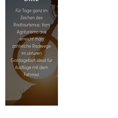
BESUCHEN
Für Tage ganz im
Zeichen des
Radtourismus: Vom
Agriturismo aus
erreicht man
zahlreiche Radwege
im unteren
Gardagebiet, ideal für
Ausflüge mit dem
Fahrrad.