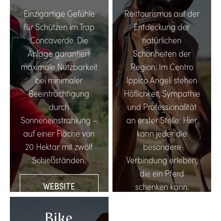
Einzigartige Gefühle
Reittourismus auf der
für Schützen im Trap
Entdeckung der
Concaverde. Die
natürlichen
Anlage garantiert
Schönheiten der
maximale Nutzbarkeit
Region. Im Centro
bei minimaler
Ippico Angeli stehen
Beeinträchtigung
Höflichkeit, Sympathie
durch
und Professionalität
Sonneneinstrahlung –
an erster Stelle: Hier
auf einer Fläche von
kann jeder die
20 Hektar mit zwölf
besondere
Schießständen.
Verbindung erleben,
die ein Pferd
WEBSITE
schenken kann.
BESUCHEN
WEBSITE
Bike