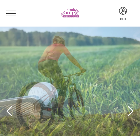
DEU
ITA
ENG
DEU