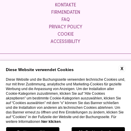
KONTAKTE
FIRMENDATEN
FAQ
PRIVACY POLICY
COOKIE
ACCESSIBILITY
Partnerunternehmen:
X
Diese Website verwendet Cookies
Diese Website und die Buchungsseite verwenden technische Cookies und,
nur mit Ihrer Zustimmung, analytische und Marketing-Cookies für gezielte
Werbung und die Anpassung von Anzeigen. Um der Installation aller
Cookie-Kategorien zuzustimmen, klicken Sie auf “Alle Cookies
akzeptieren” um bestimmte Cookie-Kategorien auszuwählen, klicken Sie
auf “Cookies auswählen” mit dem “x” können Sie das Banner schließen
und die Installation von anderen als technischen Cookies ablehnen. Um
P.IVA 03300050980
das Banner erneut zu öffnen und Ihre Einstellungen zu ändern, klicken Sie
CIR: 017067-ALB-00040
auf “Cookies” in der Fußzeile der Website und der Buchungsseite. Für
weitere Informationen
hier klicken
.
CIN: IT017067A1TUCYP3MT