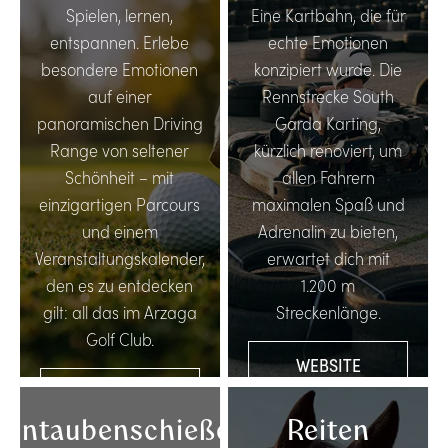
Spielen, lernen,
Eine Kartbahn, die für
entspannen. Erlebe
echte Emotionen
besondere Emotionen
konzipiert wurde. Die
auf einer
Rennstrecke South
panoramischen Driving
Garda Karting,
Range von seltener
kürzlich renoviert, um
Schönheit – mit
allen Fahrern
einzigartigen Parcours
maximalen Spaß und
und einem
Adrenalin zu bieten,
Veranstaltungskalender,
erwartet dich mit
den es zu entdecken
1.200 m
gilt: all das im Arzaga
Streckenlänge.
Golf Club.
WEBSITE
WEBSITE
BESUCHEN
BESUCHEN
Tontaubenschießen
Reiten